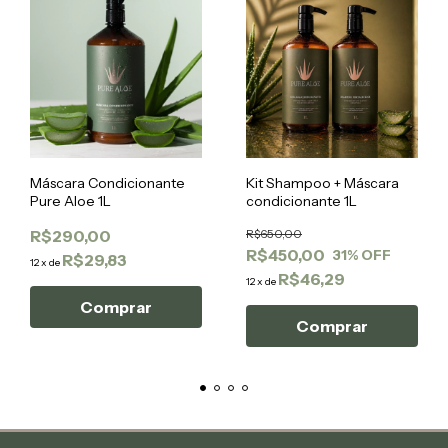
Máscara Condicionante
Kit Shampoo + Máscara
Pure Aloe 1L
condicionante 1L
R$290,00
R$650,00
R$450,00
31
% OFF
R$29,83
12
x
de
R$46,29
12
x
de