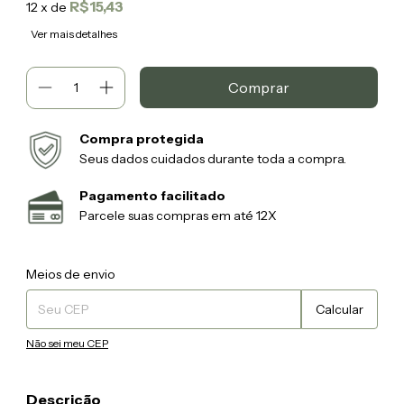
R$15,43
12
x de
Ver mais detalhes
Compra protegida
Seus dados cuidados durante toda a compra.
Pagamento facilitado
Parcele suas compras em até 12X
Entregas para o CEP:
Alterar CEP
Meios de envio
Calcular
Não sei meu CEP
Descrição